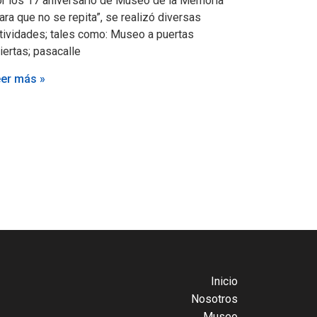
r los 17 aniversario de Museo de la Memoria
ara que no se repita”, se realizó diversas
tividades; tales como: Museo a puertas
iertas; pasacalle
er más »
Inicio
Nosotros
Museo