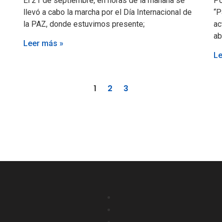
El 21 de septiembre, en horas de la mañana se
Po
llevó a cabo la marcha por el Día Internacional de
“P
la PAZ, donde estuvimos presente;
ac
ab
Leer más »
Le
1
2
3