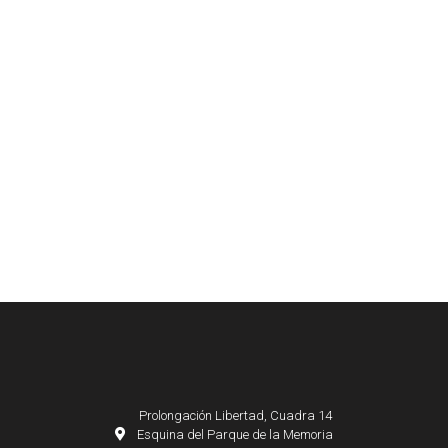
Prolongación Libertad, Cuadra 14
Esquina del Parque de la Memoria